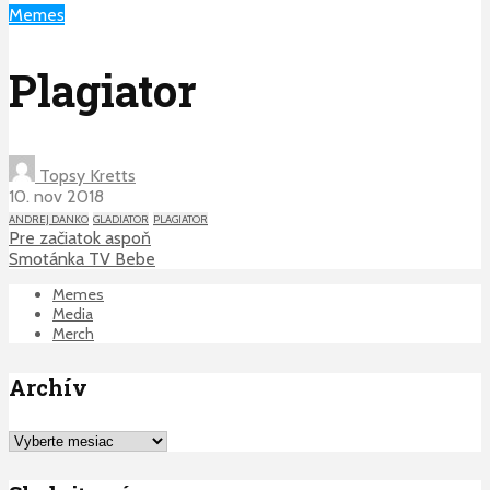
Memes
Plagiator
Topsy Kretts
10. nov 2018
ANDREJ DANKO
GLADIATOR
PLAGIATOR
Pre začiatok aspoň
Smotánka TV Bebe
Memes
Media
Merch
Archív
Archív