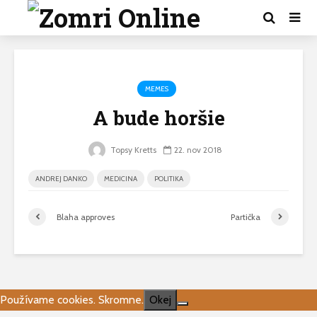
MEMES
A bude horšie
Topsy Kretts
22. nov 2018
ANDREJ DANKO
MEDICINA
POLITIKA
Blaha approves
Partička
Používame cookies. Skromne.
Okej