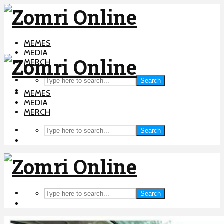
MEMES
MEDIA
MERCH
Search
MEMES
MEDIA
MERCH
Search
Search