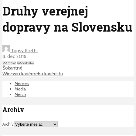
Druhy verejnej
dopravy na Slovensku
Topsy Kretts
8. dec 2018
DOPRAVA
SLOVENSKO
Šokantné
Win-win kariérneho kariéristu
Memes
Media
Merch
Archív
Archív