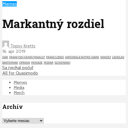
Memes
Markantný rozdiel
Topsy Kretts
16. apr 2019
DAR
FRANÇOIS-HENRI PINAULT
FRANCUZSKO
KATEDRALA NOTRE-DAME
KRADEZ
LADISLAV
BASTERNAK
OPRAVA
PENIAZE
POZIAR
SLOVENSKO
Sa nechal počuť
All for Quasimodo
Memes
Media
Merch
Archív
Archív