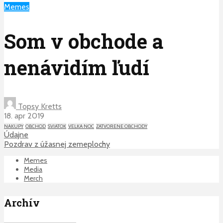
Memes
Som v obchode a
nenávidím ľudí
Topsy Kretts
18. apr 2019
NAKUPY
OBCHOD
SVIATOK
VELKA NOC
ZATVORENE OBCHODY
Údajne
Pozdrav z úžasnej zemeplochy
Memes
Media
Merch
Archív