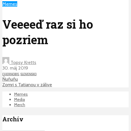
Memes
Veeeeď raz si ho
pozriem
Topsy Kretts
30. máj 2019
CHERNOBYL
SLOVENSKO
Ňuňuňu
Zomri s Tatianou v zálive
Memes
Media
Merch
Archív