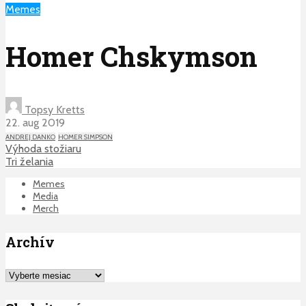
Memes
Homer Chskymson
Topsy Kretts
22. aug 2019
ANDREJ DANKO
HOMER SIMPSON
Výhoda stožiaru
Tri želania
Memes
Media
Merch
Archív
Archív