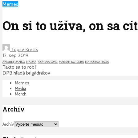
Memes
On si to užíva, on sa cí
Topsy Kretts
12. sep 2019
ANDREJ DANKO
HADKA
IGOR MATOVIC
MARIAN KOTLEBA
NARODNA RADA
Takto sa to robí
DPB hľadá brigádnikov
Memes
Media
Merch
Archív
Archív