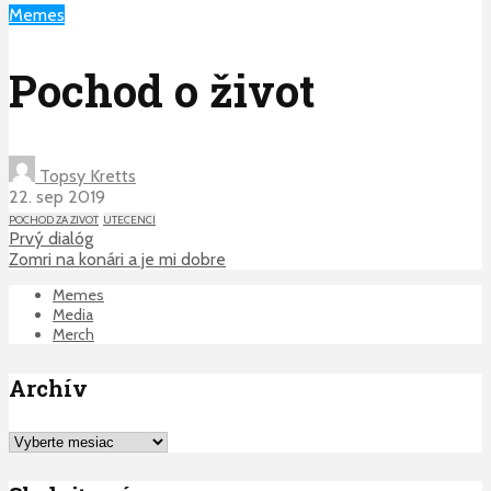
Memes
Pochod o život
Topsy Kretts
22. sep 2019
POCHOD ZA ZIVOT
UTECENCI
Prvý dialóg
Zomri na konári a je mi dobre
Memes
Media
Merch
Archív
Archív