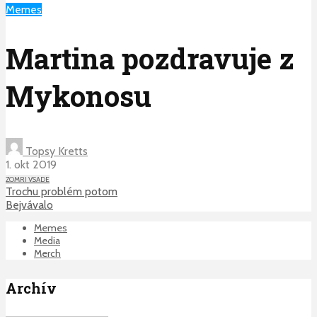
Memes
Martina pozdravuje z
Mykonosu
Topsy Kretts
1. okt 2019
ZOMRI VSADE
Trochu problém potom
Bejvávalo
Memes
Media
Merch
Archív