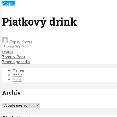
Memes
Piatkový drink
Topsy Kretts
13. dec 2019
SEGEDIN
Zomri v Peru
Zmena pozadia
Memes
Media
Merch
Archív
Archív