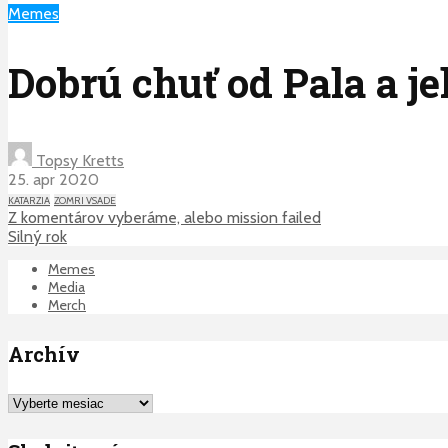
Memes
Dobrú chuť od Pala a je
Topsy Kretts
25. apr 2020
KATARZIA
ZOMRI VSADE
Z komentárov vyberáme, alebo mission failed
Silný rok
Memes
Media
Merch
Archív
Archív