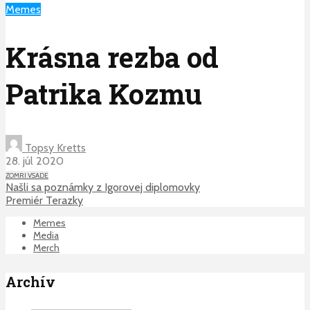
Memes
Krásna rezba od
Patrika Kozmu
Topsy Kretts
28. júl 2020
ZOMRI VSADE
Našli sa poznámky z Igorovej diplomovky
Premiér Terazky
Memes
Media
Merch
Archív