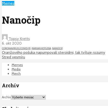
Memes
Nanočip
Topsy Kretts
6. okt 2020
CORONAVIRUS / COVID-19
MARIAN KOTLEBA
NANOCIP
Oranžového pošuka napumpovali steroidmi, tak tvítuje rozumy
Stred vesmíru
Memes
Media
Merch
Archív
Archív