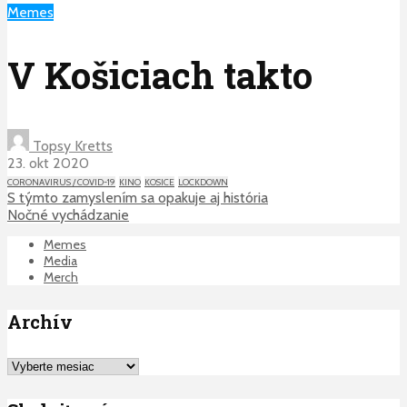
Memes
V Košiciach takto
Topsy Kretts
23. okt 2020
CORONAVIRUS / COVID-19
KINO
KOSICE
LOCKDOWN
S týmto zamyslením sa opakuje aj história
Nočné vychádzanie
Memes
Media
Merch
Archív
Archív