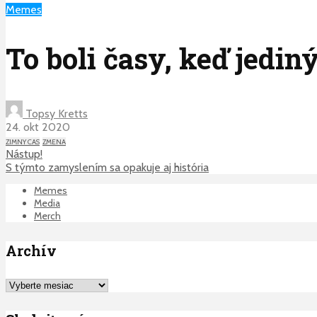
Memes
To boli časy, keď jedi
Topsy Kretts
24. okt 2020
ZIMNY CAS
ZMENA
Nástup!
S týmto zamyslením sa opakuje aj história
Memes
Media
Merch
Archív
Archív