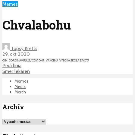
Memes
Chvalabohu
Topsy Kretts
29. okt 2020
CIN
CORONAVIRUS / COVID-19
VAKCINA
VYSOKA SKOLA ZIVOTA
Prvá línia
Smer lekáreň
Memes
Media
Merch
Archív
Archív