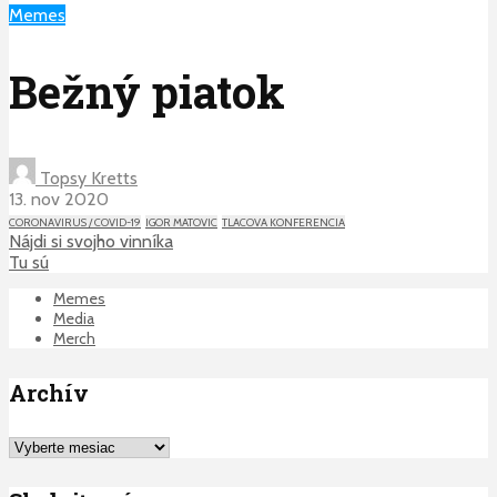
Memes
Bežný piatok
Topsy Kretts
13. nov 2020
CORONAVIRUS / COVID-19
IGOR MATOVIC
TLACOVA KONFERENCIA
Nájdi si svojho vinníka
Tu sú
Memes
Media
Merch
Archív
Archív