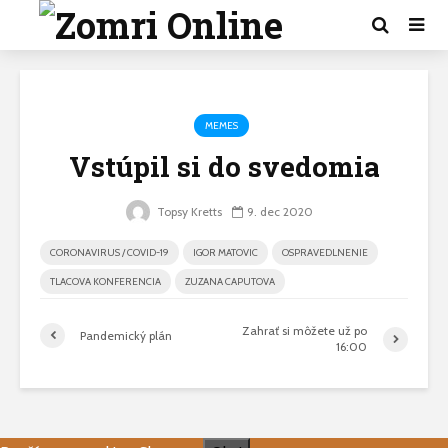
MEMES
Vstúpil si do svedomia
Topsy Kretts
9. dec 2020
CORONAVIRUS / COVID-19
IGOR MATOVIC
OSPRAVEDLNENIE
TLACOVA KONFERENCIA
ZUZANA CAPUTOVA
Zahrať si môžete už po
Pandemický plán
16:00