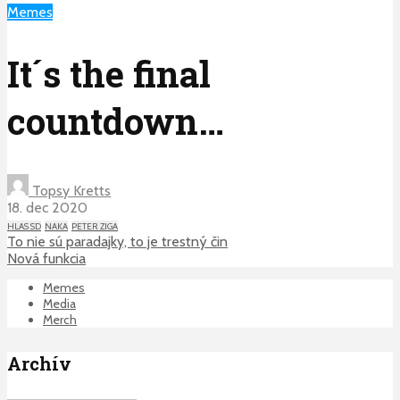
Memes
It´s the final
countdown…
Topsy Kretts
18. dec 2020
HLAS SD
NAKA
PETER ZIGA
To nie sú paradajky, to je trestný čin
Nová funkcia
Memes
Media
Merch
Archív