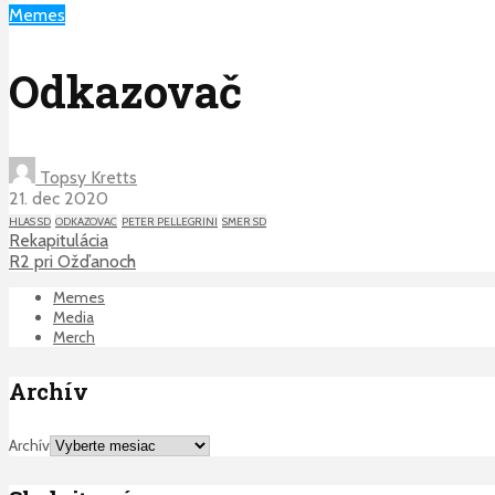
Memes
Odkazovač
Topsy Kretts
21. dec 2020
HLAS SD
ODKAZOVAC
PETER PELLEGRINI
SMER SD
Rekapitulácia
R2 pri Ožďanoch
Memes
Media
Merch
Archív
Archív