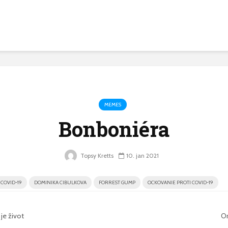
MEMES
Bonboniéra
Topsy Kretts
10. jan 2021
COVID-19
DOMINIKA CIBULKOVA
FORREST GUMP
OCKOVANIE PROTI COVID-19
je život
O