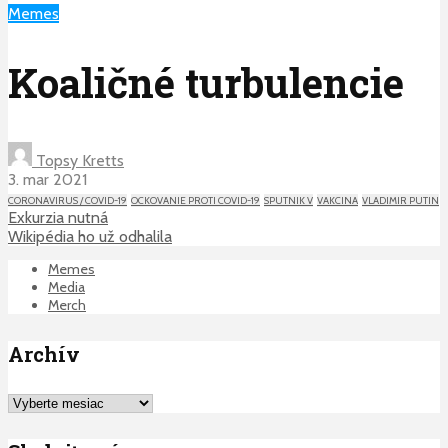
Memes
Koaličné turbulencie
Topsy Kretts
3. mar 2021
CORONAVIRUS / COVID-19
OCKOVANIE PROTI COVID-19
SPUTNIK V
VAKCINA
VLADIMIR PUTIN
Exkurzia nutná
Wikipédia ho už odhalila
Memes
Media
Merch
Archív
Archív