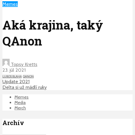
Memes
Aká krajina, taký
QAnon
Topsy Kretts
23. júl 2021
LUBOS BLAHA
QANON
Update 2021
Delta si už mädlí ruky
Memes
Media
Merch
Archív