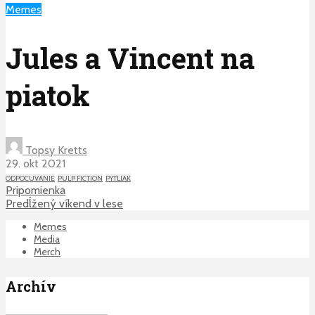
Memes
Jules a Vincent na
piatok
Topsy Kretts
29. okt 2021
ODPOCUVANIE
PULP FICTION
PYTLIAK
Pripomienka
Predĺžený víkend v lese
Memes
Media
Merch
Archív