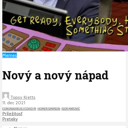
Memes
Nový a nový nápad
Topsy Kretts
11. dec 2021
CORONAVIRUS / COVID-19
HOMER SIMPSON
IGOR MATOVIC
Príležitosť
Preteky