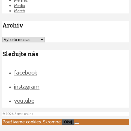
Memes
Media
Merch
Archív
Archív
Sledujte nás
facebook
instagram
youtube
©
2026
Zomri.online
Používame cookies. Skromne.
Okej