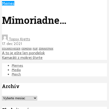
Memes
Mimoriadne…
Topsy Kretts
17. dec 2021
EDUARD HEGER
ODMENA
PLAT
ZDRAVOTNIK
A to je ešte len pondelok
Kamaráti z mokrej štvrte
Memes
Media
Merch
Archív
Archív