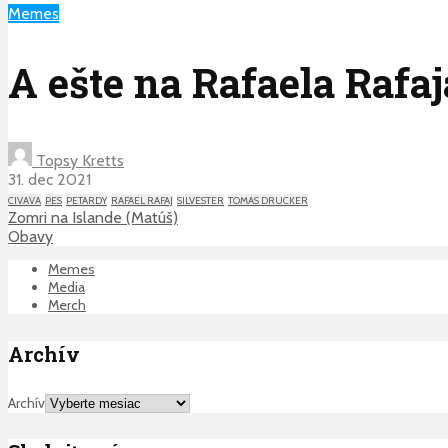
Memes
A ešte na Rafaela Rafa
Topsy Kretts
31. dec 2021
CIVAVA
PES
PETARDY
RAFAEL RAFAJ
SILVESTER
TOMAS DRUCKER
Zomri na Islande (Matúš)
Obavy
Memes
Media
Merch
Archív
Archív