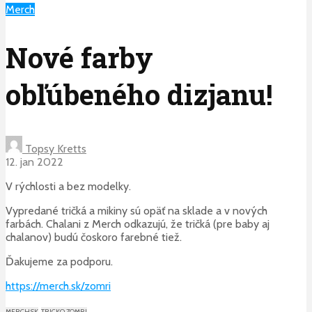
Merch
Nové farby
obľúbeného dizjanu!
Topsy Kretts
12. jan 2022
V rýchlosti a bez modelky.
Vypredané tričká a mikiny sú opäť na sklade a v nových
farbách. Chalani z Merch odkazujú, že tričká (pre baby aj
chalanov) budú čoskoro farebné tiež.
Ďakujeme za podporu.
https://merch.sk/zomri
MERCH.SK
TRICKO ZOMRI