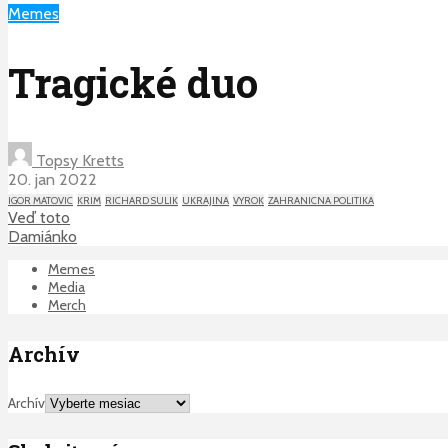
Memes
Tragické duo
Topsy Kretts
20. jan 2022
IGOR MATOVIC
KRIM
RICHARD SULIK
UKRAJINA
VYROK
ZAHRANICNA POLITIKA
Veď toto
Damiánko
Memes
Media
Merch
Archív
Archív