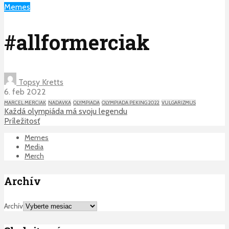
Memes
#allformerciak
Topsy Kretts
6. feb 2022
MARCEL MERCIAK
NADAVKA
OLYMPIADA
OLYMPIADA PEKING 2022
VULGARIZMUS
Každá olympiáda má svoju legendu
Príležitosť
Memes
Media
Merch
Archív
Archív