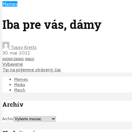
Memes
Iba pre vás, dámy
Topsy Kretts
30. mar 2022
ANDREJ DANKO
MASLO
Vybavené
Tip na príjemne strávený čas
Memes
Media
Merch
Archív
Archív