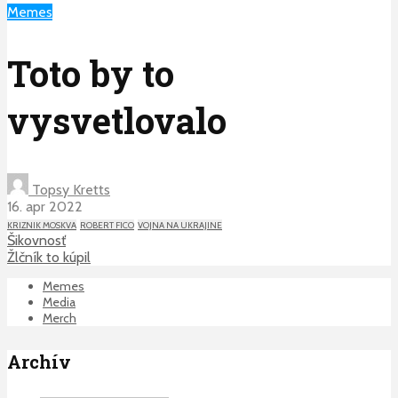
Memes
Toto by to
vysvetlovalo
Topsy Kretts
16. apr 2022
KRIZNIK MOSKVA
ROBERT FICO
VOJNA NA UKRAJINE
Šikovnosť
Žlčník to kúpil
Memes
Media
Merch
Archív