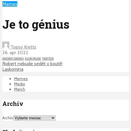
Memes
Je to génius
Topsy Kretts
26. apr 2022
ANDREJ DANKO
ELON MUSK
TWITTER
Robert nebude sedět v koutě!
Laskomina
Memes
Media
Merch
Archív
Archív