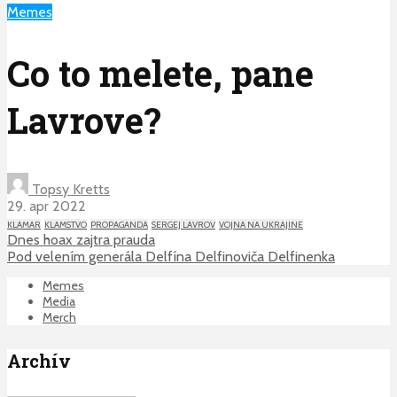
Memes
Co to melete, pane
Lavrove?
Topsy Kretts
29. apr 2022
KLAMAR
KLAMSTVO
PROPAGANDA
SERGEJ LAVROV
VOJNA NA UKRAJINE
Dnes hoax zajtra prauda
Pod velením generála Delfína Delfinoviča Delfinenka
Memes
Media
Merch
Archív