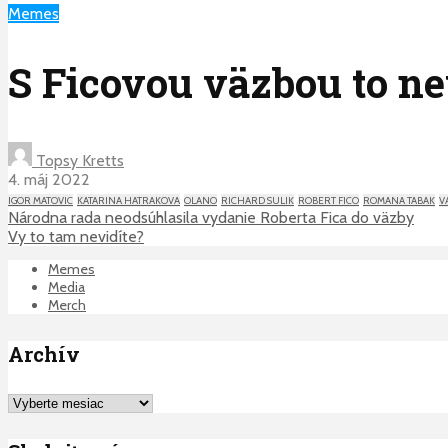
Memes
S Ficovou väzbou to n
Topsy Kretts
4. máj 2022
IGOR MATOVIC
KATARINA HATRAKOVA
OLANO
RICHARD SULIK
ROBERT FICO
ROMANA TABAK
V
Národna rada neodsúhlasila vydanie Roberta Fica do väzby
Vy to tam nevidíte?
Memes
Media
Merch
Archív
Archív