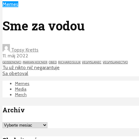
Memes
Sme za vodou
Topsy Kretts
11. máj 2022
GEISSENOVCI
MARIAN KOCNER
OBED
RICHARD SULIK
VELVYSLANEC
VELVYSLANECTVO
Tu už nikto nič negarantuje
Sa obetoval
Memes
Media
Merch
Archív
Archív