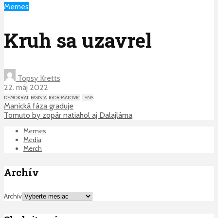
Memes
Kruh sa uzavrel
Topsy Kretts
22. máj 2022
DEMOKRAT
FASISTA
IGOR MATOVIC
LSNS
Manická fáza graduje
Tomuto by zopár natiahol aj Dalajláma
Memes
Media
Merch
Archív
Archív