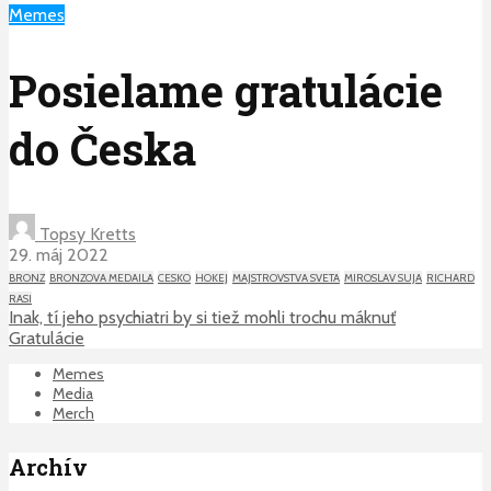
Memes
Posielame gratulácie
do Česka
Topsy Kretts
29. máj 2022
BRONZ
BRONZOVA MEDAILA
CESKO
HOKEJ
MAJSTROVSTVA SVETA
MIROSLAV SUJA
RICHARD
RASI
Inak, tí jeho psychiatri by si tiež mohli trochu máknuť
Gratulácie
Memes
Media
Merch
Archív