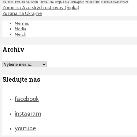
BRUSEL
EDUARD HEGER
UKRAJINA
VOJNA NA UKRAJINE
ZEHLENIE
ZUZANA CAPUTOVA
Zomri na Azorských ostrovov (Šípka)
Zuzana na Ukrajine
Memes
Media
Merch
Archív
Archív
Sledujte nás
facebook
instagram
youtube