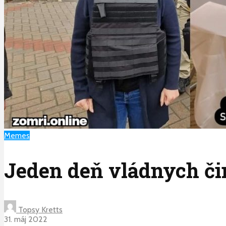
Memes
Jeden deň vládnych či
Topsy Kretts
31. máj 2022