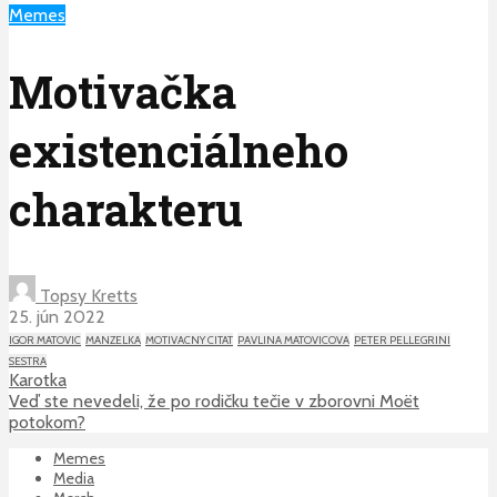
Memes
Motivačka
existenciálneho
charakteru
Topsy Kretts
25. jún 2022
IGOR MATOVIC
MANZELKA
MOTIVACNY CITAT
PAVLINA MATOVICOVA
PETER PELLEGRINI
SESTRA
Karotka
Veď ste nevedeli, že po rodičku tečie v zborovni Moët
potokom?
Memes
Media