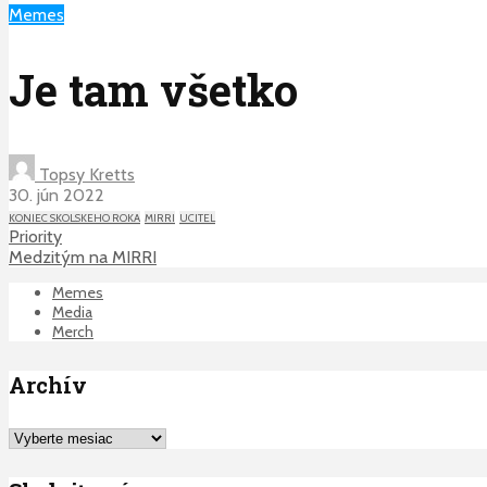
Memes
Je tam všetko
Topsy Kretts
30. jún 2022
KONIEC SKOLSKEHO ROKA
MIRRI
UCITEL
Priority
Medzitým na MIRRI
Memes
Media
Merch
Archív
Archív