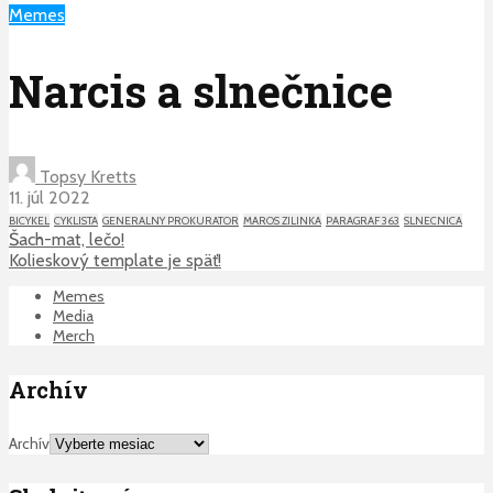
Memes
Narcis a slnečnice
Topsy Kretts
11. júl 2022
BICYKEL
CYKLISTA
GENERALNY PROKURATOR
MAROS ZILINKA
PARAGRAF 363
SLNECNICA
Šach-mat, lečo!
Kolieskový template je späť!
Memes
Media
Merch
Archív
Archív