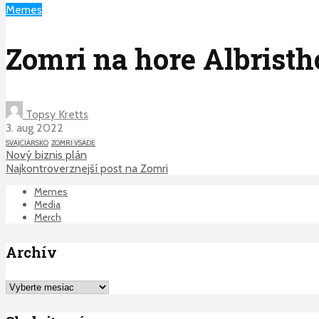
Memes
Zomri na hore Albristh
Topsy Kretts
3. aug 2022
SVAJCIARSKO
ZOMRI VSADE
Nový biznis plán
Najkontroverznejší post na Zomri
Memes
Media
Merch
Archív
Archív