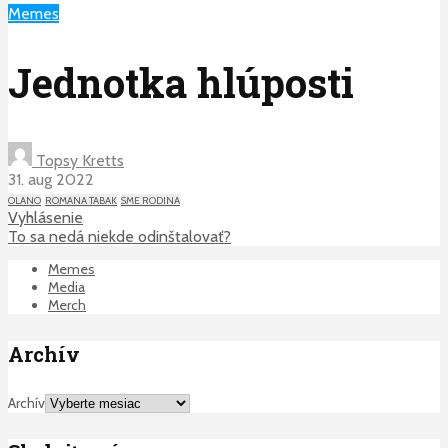
Memes
Jednotka hlúposti
Topsy Kretts
31. aug 2022
OLANO
ROMANA TABAK
SME RODINA
Vyhlásenie
To sa nedá niekde odinštalovať?
Memes
Media
Merch
Archív
Archív