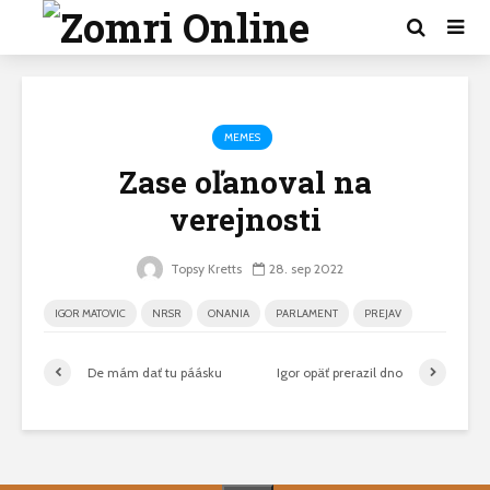
MEMES
Zase oľanoval na
verejnosti
Topsy Kretts
28. sep 2022
IGOR MATOVIC
NRSR
ONANIA
PARLAMENT
PREJAV
De mám dať tu páásku
Igor opäť prerazil dno