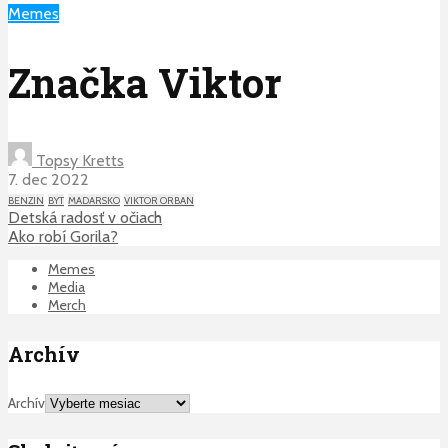
Memes
Značka Viktor
Topsy Kretts
7. dec 2022
BENZIN
BYT
MADARSKO
VIKTOR ORBAN
Detská radosť v očiach
Ako robí Gorila?
Memes
Media
Merch
Archív
Archív