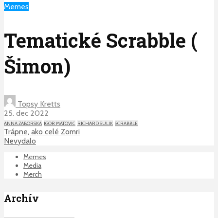
Memes
Tematické Scrabble (
Šimon)
Topsy Kretts
25. dec 2022
ANNA ZABORSKA
IGOR MATOVIC
RICHARD SULIK
SCRABBLE
Trápne, ako celé Zomri
Nevydalo
Memes
Media
Merch
Archív