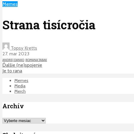
Memes
Strana tisícročia
Topsy Kretts
27. mar 2023
ANDREJ DANKO
ROMANA TABAK
Ďalšie (ne)spojenie
Je to rana
Memes
Media
Merch
Archív
Archív