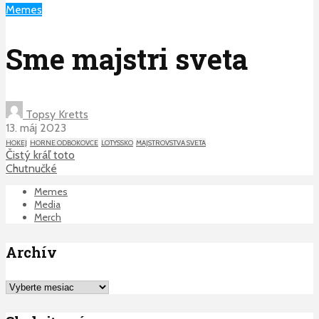
Memes
Sme majstri sveta
Topsy Kretts
13. máj 2023
HOKEJ
HORNE ODBOKOVCE
LOTYSSKO
MAJSTROVSTVA SVETA
Čistý kráľ toto
Chutnučké
Memes
Media
Merch
Archív
Archív